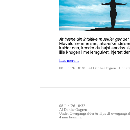
At træne din intuitive muskler gør det
Mavefornemmelsen, aha-erkendelsen, in
kalder den, kender du højst sandsynlig
lille knugen i mellemgulvet, hjertet der 
Læs mere…
08 Jun '26 18:38
Af Dorthe Oxgren
Under
08 Jun '26 18:32
Af Dorthe Oxgren
Under
Overgangsalder
&
Tips til overgangsa
4 min læsning