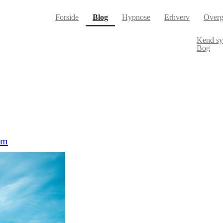
(current)
Forside
Blog
Hypnose
Erhverv
Overg
Kend s
Bog
dom