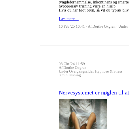
tyngdefornemmelse, inkontinens og smerter i
hypopressiv træning være en hjælp.
Hvis du har født børn, så vil du typisk bli
Læs mere…
16 Feb '25 16:41
Af Dorthe Oxgren
Under
08 Okt '24 11:59
Af Dorthe Oxgren
Under
Overgangsalder
,
Hypnose
&
Stress
3 min læsning
Nervesystemet er nøglen til at