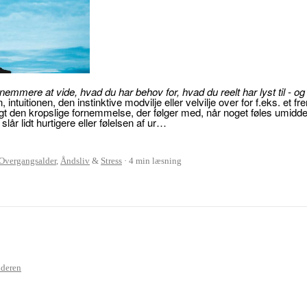
 nemmere at vide, hvad du har behov for, hvad du reelt har lyst til - o
tuitionen, den instinktive modvilje eller velvilje over for f.eks. e
t den kropslige fornemmelse, der følger med, når noget føles umiddelba
slår lidt hurtigere eller følelsen af ur…
Overgangsalder
,
Åndsliv
&
Stress
4 min læsning
lderen