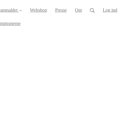
angsalder
Webshop
Presse
Om
Log ind
ymptomerne