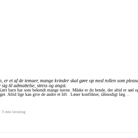
er et af de temaer, mange kvinder skal gøre op med rollen som pleaser.
ig til udmattelse, stress og angst.
Kært barn har som bekendt mange navne. Måske er du hende, der altid er sød o
get. Altid lige kan give de andre et lift. Løser konflikter, tålmodigt læg…
5 min læsning