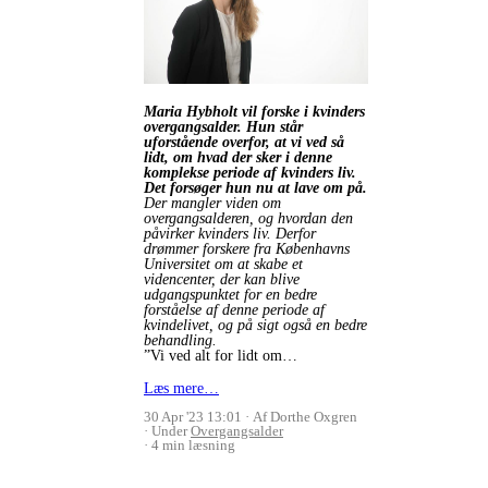
Maria Hybholt vil forske i kvinders
overgangsalder. Hun står
uforstående overfor, at vi ved så
lidt, om hvad der sker i denne
komplekse periode af kvinders liv.
Det forsøger hun nu at lave om på.
Der mangler viden om
overgangsalderen, og hvordan den
påvirker kvinders liv. Derfor
drømmer forskere fra Københavns
Universitet om at skabe et
videncenter, der kan blive
udgangspunktet for en bedre
forståelse af denne periode af
kvindelivet, og på sigt også en bedre
behandling.
”Vi ved alt for lidt om…
Læs mere…
30 Apr '23 13:01
Af Dorthe Oxgren
Under
Overgangsalder
4 min læsning