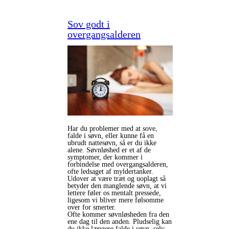
Sov godt i
overgangsalderen
Har du problemer med at sove,
falde i søvn, eller kunne få en
ubrudt nattesøvn, så er du ikke
alene. Søvnløshed er et af de
symptomer, der kommer i
forbindelse med overgangsalderen,
ofte ledsaget af myldertanker.
Udover at være træt og uoplagt så
betyder den manglende søvn, at vi
lettere føler os mentalt pressede,
ligesom vi bliver mere følsomme
over for smerter.
Ofte kommer søvnløsheden fra den
ene dag til den anden. Pludselig kan
du ikke længere falde i søvn, selv