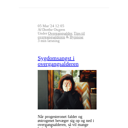
05 Mar '24 12:05
Af Dorthe Oxgren
Under
Overgangsalder
,
Tips til
overgangsalderen
&
Hypnose
3 min læsning
Sygdomsangst i
overgangsalderen
Når progesteronet falder og
østrogenet bevæger sig op og ned i
overgangsalderen, så vil mange