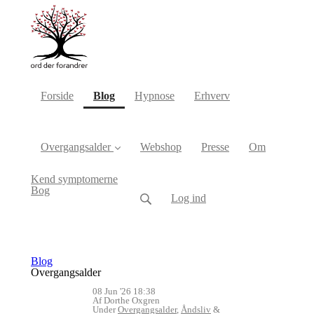
(current)
Forside
Blog
Hypnose
Erhverv
Overgangsalder
Webshop
Presse
Om
Kend symptomerne
Bog
Log ind
Blog
Overgangsalder
08 Jun '26 18:38
Af Dorthe Oxgren
Under
Overgangsalder
,
Åndsliv
&