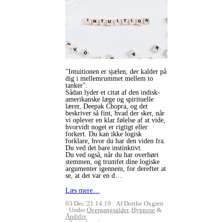
"Intuitionen er sjælen, der kalder på
dig i mellemrummet mellem to
tanker".
Sådan lyder et citat af den indisk-
amerikanske læge og spirituelle
lærer, Deepak Chopra, og det
beskriver så fint, hvad der sker, når
vi oplever en klar følelse af at vide,
hvorvidt noget er rigtigt eller
forkert. Du kan ikke logisk
forklare, hvor du har den viden fra.
Du ved det bare instinktivt.
Du ved også, når du har overhørt
stemmen, og trumfet dine logiske
argumenter igennem, for derefter at
se, at det var en d…
Læs mere…
03 Dec '21 14:19
Af Dorthe Oxgren
Under
Overgangsalder
,
Hypnose
&
Åndsliv