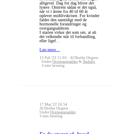
alligevel. Dag for dag bliver det
lysere. Omtrent sådan er det også,
når vi i årene fra 40 til 60 år
oplever midtlivskrisen. For kvinder
falder den samtidigt med de
hormonelle forandringer og
overgangsalderen.
I starten virker det som om, at alt
det velkendte står til forhandling,
eller ligef…
Læs mere…
15 Feb '23 11:03
Af Dorthe Oxgren
Under
Overgangsalder
&
Åndsliv
3 min læsning
17 Maj '22 16:54
Af Dorthe Oxgren
Under
Overgangsalder
3 min læsning
Er du styret af, hvad