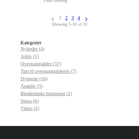
3 min læsning
1
2
3
4
Showing 1-10 of 33
Kategorier
Nyheder
(4)
Arkiv
(1)
Overgangsalder
(37)
Tips til overgangsalderen
(7)
Hypnose
(16)
Åndsliv
(5)
Bioidentiske hormoner
(2)
Stress
(6)
Video
(2)