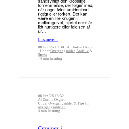
sandsynligt den kropslige
fornemmelse, der følger med,
når noget føles umiddelbart
rigtigt eller forkert. Det kan
være en lille knugen i
mellemgulvet, hjertet der slår
lidt hurtigere eller følelsen af
ur…
Læs mere…
08 Jun '26 18:38
Af Dorthe Oxgren
Under
Overgangsalder
,
Åndsliv
&
Stress
4 min læsning
08 Jun '26 18:32
Af Dorthe Oxgren
Under
Overgangsalder
&
Tips til
overgangsalderen
4 min læsning
Cravings i