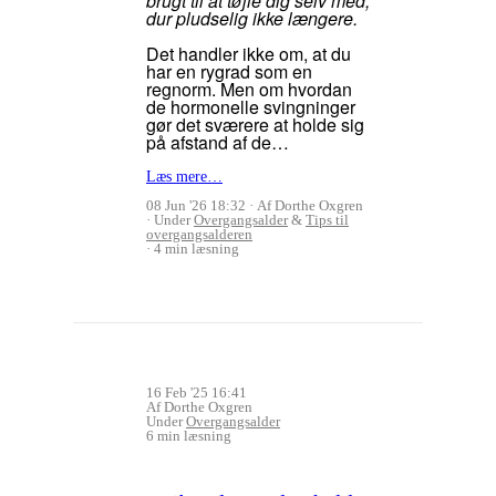
brugt til at tøjle dig selv med,
dur pludselig ikke længere.
Det handler ikke om, at du
har en rygrad som en
regnorm. Men om hvordan
de hormonelle svingninger
gør det sværere at holde sig
på afstand af de…
Læs mere…
08 Jun '26 18:32
Af Dorthe Oxgren
Under
Overgangsalder
&
Tips til
overgangsalderen
4 min læsning
16 Feb '25 16:41
Af Dorthe Oxgren
Under
Overgangsalder
6 min læsning