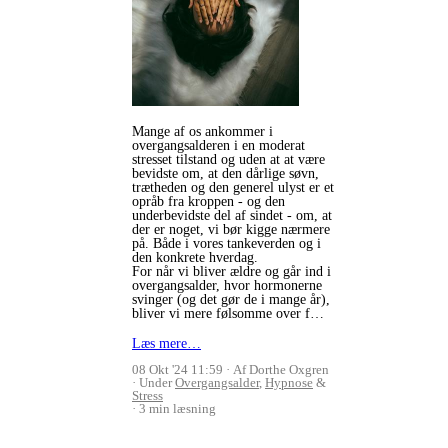
Mange af os ankommer i
overgangsalderen i en moderat
stresset tilstand og uden at at være
bevidste om, at den dårlige søvn,
trætheden og den generel ulyst er et
opråb fra kroppen - og den
underbevidste del af sindet - om, at
der er noget, vi bør kigge nærmere
på. Både i vores tankeverden og i
den konkrete hverdag.
For når vi bliver ældre og går ind i
overgangsalder, hvor hormonerne
svinger (og det gør de i mange år),
bliver vi mere følsomme over f…
Læs mere…
08 Okt '24 11:59
Af Dorthe Oxgren
Under
Overgangsalder
,
Hypnose
&
Stress
3 min læsning