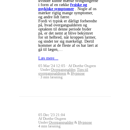
kvinder kunne mærke svingningerne
i form af en række
fysiske og
psykiske symptomer
. Nogle af os
mærker rigtig mange symptomer,
og andre lidt færre.
Fordi vi typisk er dårligt forberedte
på, hvad overgangsalderen og
optakten til denne periode byder
på, er det nemt at blive bekymret
for sit helbred, når kroppen larmer,
og sindet ter sig mærkeligt. Dertil
kommer at de fleste af os har lært at
gå til lægen,…
Læs mere…
05 Mar '24 12:05
Af Dorthe Oxgren
Under
Overgangsalder
,
Tips til
overgangsalderen
&
Hypnose
3 min læsning
05 Dec '23 21:04
Af Dorthe Oxgren
Under
Overgangsalder
&
Hypnose
4 min læsning