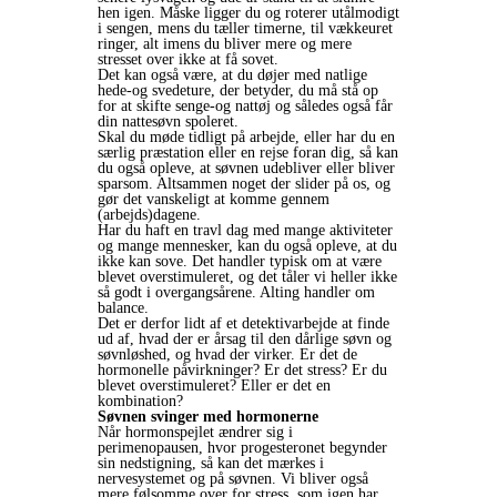
hen igen. Måske ligger du og roterer utålmodigt
i sengen, mens du tæller timerne, til vækkeuret
ringer, alt imens du bliver mere og mere
stresset over ikke at få sovet.
Det kan også være, at du døjer med natlige
hede-og svedeture, der betyder, du må stå op
for at skifte senge-og nattøj og således også får
din nattesøvn spoleret.
Skal du møde tidligt på arbejde, eller har du en
særlig præstation eller en rejse foran dig, så kan
du også opleve, at søvnen udebliver eller bliver
sparsom. Altsammen noget der slider på os, og
gør det vanskeligt at komme gennem
(arbejds)dagene.
Har du haft en travl dag med mange aktiviteter
og mange mennesker, kan du også opleve, at du
ikke kan sove. Det handler typisk om at være
blevet overstimuleret, og det tåler vi heller ikke
så godt i overgangsårene. Alting handler om
balance.
Det er derfor lidt af et detektivarbejde at finde
ud af, hvad der er årsag til den dårlige søvn og
søvnløshed, og hvad der virker. Er det de
hormonelle påvirkninger? Er det stress? Er du
blevet overstimuleret? Eller er det en
kombination?
Søvnen svinger med hormonerne
Når hormonspejlet ændrer sig i
perimenopausen, hvor progesteronet begynder
sin nedstigning, så kan det mærkes i
nervesystemet og på søvnen. Vi bliver også
mere følsomme over for stress, som igen har