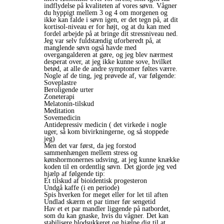
indflydelse på kvaliteten af vores søvn. Vågner
du hyppigt mellem 3 og 4 om morgenen og
ikke kan falde i søvn igen, er det tegn på, at dit
kortisol-niveau er for højt, og at du kan med
fordel arbejde på at bringe dit stressniveau ned.
Jeg var selv fuldstændig uforberedt på, at
manglende søvn også havde med
overgangalderen at gøre, og jeg blev nærmest
desperat over, at jeg ikke kunne sove, hvilket
betød, at alle de andre symptomer føltes værre.
Nogle af de ting, jeg prøvede af, var følgende:
Soveplastre
Beroligende urter
Zoneterapi
Melatonin-tilskud
Meditation
Sovemedicin
Antidepressiv medicin ( det virkede i nogle
uger, så kom bivirkningerne, og så stoppede
jeg)
Men det var først, da jeg forstod
sammenhængen mellem stress og
kønshormonernes udsving, at jeg kunne knække
koden til en ordentlig søvn. Det gjorde jeg ved
hjælp af følgende tip:
Et tilskud af bioidentisk progesteron
Undgå kaffe (i en periode)
Spis hverken for meget eller for let til aften
Undlad skærm et par timer før sengetid
Hav et et par mandler liggende på natbordet,
som du kan gnaske, hvis du vågner. Det kan
stabilisere blodsukkeret og hjælpe dig til at