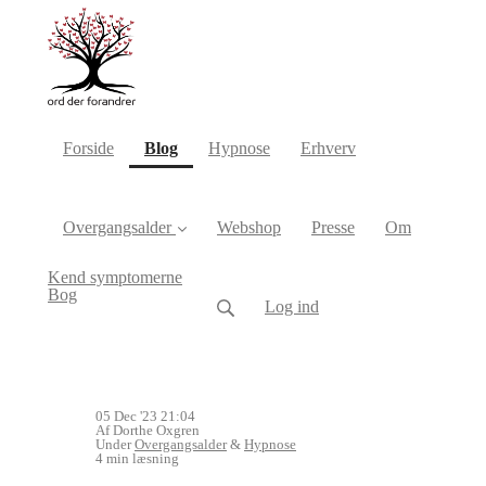
(current)
Forside
Blog
Hypnose
Erhverv
Overgangsalder
Webshop
Presse
Om
Kend symptomerne
Bog
Log ind
05 Dec '23 21:04
Af Dorthe Oxgren
Under
Overgangsalder
&
Hypnose
4 min læsning