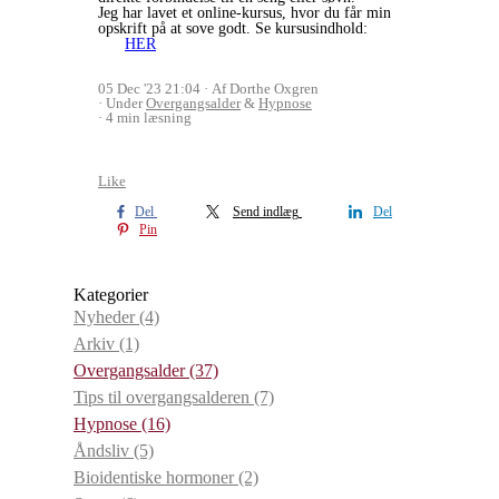
Jeg har lavet et online-kursus, hvor du får min
opskrift på at sove godt. Se kursusindhold:
HER
05 Dec '23 21:04
Af Dorthe Oxgren
Under
Overgangsalder
&
Hypnose
4 min læsning
Like
Del
Send indlæg
Del
Pin
Kategorier
Nyheder
(4)
Arkiv
(1)
Overgangsalder
(37)
Tips til overgangsalderen
(7)
Hypnose
(16)
Åndsliv
(5)
Bioidentiske hormoner
(2)