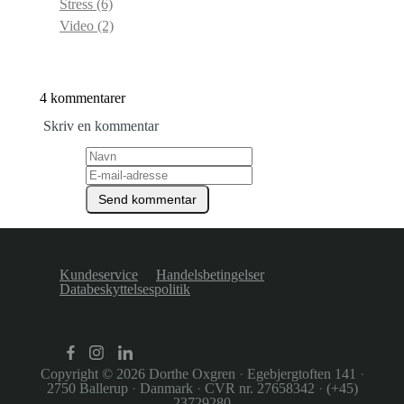
Stress
(6)
Video
(2)
4 kommentarer
Skriv en kommentar
Kundeservice
Handelsbetingelser
Databeskyttelsespolitik
Copyright © 2026
Dorthe Oxgren
·
Egebjergtoften 141
·
2750 Ballerup
·
Danmark
·
CVR nr. 27658342
·
(+45)
23729280