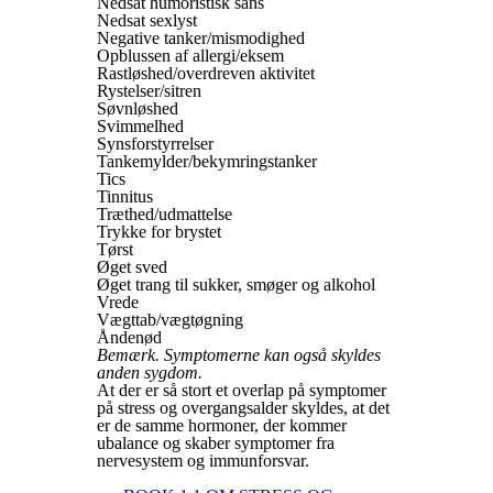
Nedsat humoristisk sans
Nedsat sexlyst
Negative tanker/mismodighed
Opblussen af allergi/eksem
Rastløshed/overdreven aktivitet
Rystelser/sitren
Søvnløshed
Svimmelhed
Synsforstyrrelser
Tankemylder/bekymringstanker
Tics
Tinnitus
Træthed/udmattelse
Trykke for brystet
Tørst
Øget sved
Øget trang til sukker, smøger og alkohol
Vrede
Vægttab/vægtøgning
Åndenød
Bemærk. Symptomerne kan også skyldes
anden sygdom.
At der er så stort et overlap på symptomer
på stress og overgangsalder skyldes, at det
er de samme hormoner, der kommer
ubalance og skaber symptomer fra
nervesystem og immunforsvar.