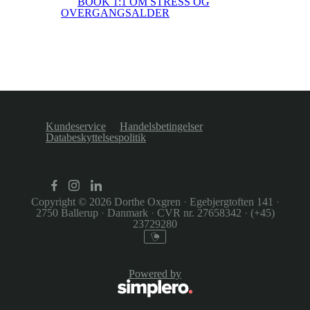
BOOK 1:1 OM STRESS OG
OVERGANGSALDER
Kundeservice
Handelsbetingelser
Databeskyttelsespolitik
Copyright © 2026
Dorthe Oxgren
·
Egebjergtoften 141
·
2750 Ballerup
·
Danmark
·
CVR nr. 27658342
·
(+45)
23729280
Powered by