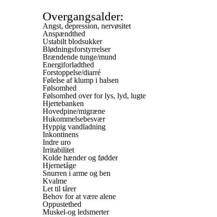
Overgangsalder:
Angst, depression, nervøsitet
Anspændthed
Ustabilt blodsukker
Blødningsforstyrrelser
Brændende tunge/mund
Energiforladthed
Forstoppelse/diarré
Følelse af klump i halsen
Følsomhed
Følsomhed over for lys, lyd, lugte
Hjertebanken
Hovedpine/migræne
Hukommelsebesvær
Hyppig vandladning
Inkontinens
Indre uro
Irritabilitet
Kolde hænder og fødder
Hjernetåge
Snurren i arme og ben
Kvalme
Let til tårer
Behov for at være alene
Oppustethed
Muskel-og ledsmerter