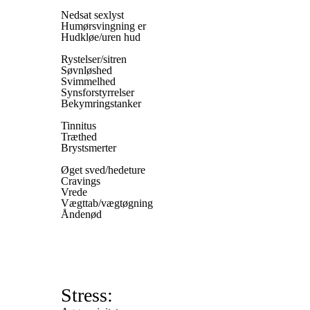
Nedsat sexlyst
Humørsvingning er
Hudkløe/uren hud
Rystelser/sitren
Søvnløshed
Svimmelhed
Synsforstyrrelser
Bekymringstanker
Tinnitus
Træthed
Brystsmerter
Øget sved/hedeture
Cravings
Vrede
Vægttab/vægtøgning
Åndenød
Stress: