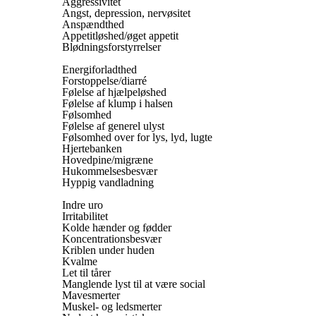
Aggressivitet
Angst, depression, nervøsitet
Anspændthed
Appetitløshed/øget appetit
Blødningsforstyrrelser
Energiforladthed
Forstoppelse/diarré
Følelse af hjælpeløshed
Følelse af klump i halsen
Følsomhed
Følelse af generel ulyst
Følsomhed over for lys, lyd, lugte
Hjertebanken
Hovedpine/migræne
Hukommelsesbesvær
Hyppig vandladning
Indre uro
Irritabilitet
Kolde hænder og fødder
Koncentrationsbesvær
Kriblen under huden
Kvalme
Let til tårer
Manglende lyst til at være social
Mavesmerter
Muskel- og ledsmerter