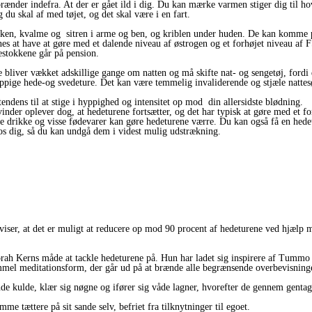
rænder indefra. At der er gået ild i dig. Du kan mærke varmen stiger dig til h
du skal af med tøjet, og det skal være i en fart.
nken, kvalme og sitren i arme og ben, og kriblen under huden. De kan komme på
es at have at gøre med et dalende niveau af østrogen og et forhøjet niveau af 
gestokkene går på pension.
e bliver vækket adskillige gange om natten og må skifte nat- og sengetøj, ford
ppige hede-og svedeture. Det kan være temmelig invaliderende og stjæle natte
endens til at stige i hyppighed og intensitet op mod din allersidste blødning.
kvinder oplever dog, at hedeturene fortsætter, og det har typisk at gøre med et f
rme drikke og visse fødevarer kan gøre hedeturene værre. Du kan også få en hede
 hos dig, så du kan undgå dem i videst mulig udstrækning.
viser, at det er muligt at reducere op mod 90 procent af hedeturene ved hjælp m
rah Kerns måde at tackle hedeturene på. Hun har ladet sig inspirere af Tumm
gammel meditationsform, der går ud på at brænde alle begrænsende overbevisning
de kulde, klær sig nøgne og ifører sig våde lagner, hvorefter de gennem genta
mme tættere på sit sande selv, befriet fra tilknytninger til egoet.