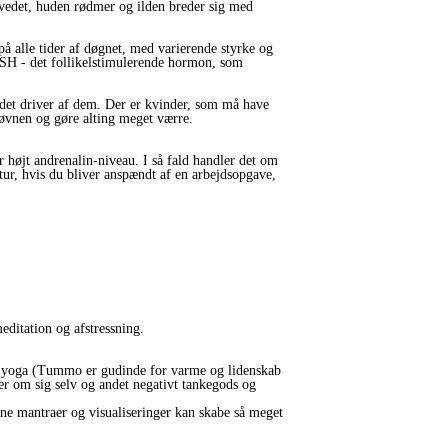
ovedet, huden rødmer og ilden breder sig med
 alle tider af døgnet, med varierende styrke og
FSH - det follikelstimulerende hormon, som
i det driver af dem. Der er kvinder, som må have
søvnen og gøre alting meget værre.
or højt andrenalin-niveau. I så fald handler det om
tur, hvis du bliver anspændt af en arbejdsopgave,
editation og afstressning.
o yoga (Tummo er gudinde for varme og lidenskab
er om sig selv og andet negativt tankegods og
gne mantraer og visualiseringer kan skabe så meget