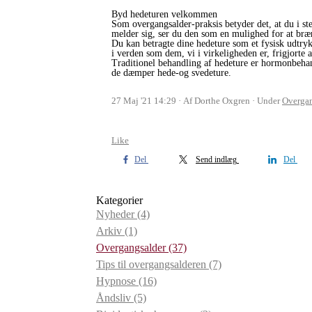
Byd hedeturen velkommen
Som overgangsalder-praksis betyder det, at du i st
melder sig, ser du den som en mulighed for at bræn
Du kan betragte dine hedeture som et fysisk udtryk f
i verden som dem, vi i virkeligheden er, frigjorte af
Traditionel behandling af hedeture er hormonbehan
de dæmper hede-og svedeture.
27 Maj '21 14:29
Af Dorthe Oxgren
Under
Overgan
Like
Del
Send indlæg
Del
Kategorier
Nyheder
(4)
Arkiv
(1)
Overgangsalder
(37)
Tips til overgangsalderen
(7)
Hypnose
(16)
Åndsliv
(5)