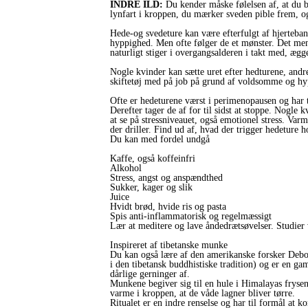
INDRE ILD:
Du kender måske følelsen af, at du b
lynfart i kroppen, du mærker sveden pible frem, og 
Hede-og svedeture kan være efterfulgt af hjerteba
hyppighed. Men ofte følger de et mønster. Det men
naturligt stiger i overgangsalderen i takt med, æg
Nogle kvinder kan sætte uret efter hedturene, andr
skiftetøj med på job på grund af voldsomme og hy
Ofte er hedeturene værst i perimenopausen og har t
Derefter tager de af for til sidst at stoppe. Nogle 
at se på stressniveauet, også emotionel stress. Va
der driller. Find ud af, hvad der trigger hedeture
Du kan med fordel undgå
Kaffe, også koffeinfri
Alkohol
Stress, angst og anspændthed
Sukker, kager og slik
Juice
Hvidt brød, hvide ris og pasta
Spis anti-inflammatorisk og regelmæssigt
Lær at meditere og lave åndedrætsøvelser. Studier 
Inspireret af tibetanske munke
Du kan også lære af den amerikanske forsker Debo
i den tibetansk buddhistiske tradition) og er en 
dårlige gerninger af.
Munkene begiver sig til en hule i Himalayas frysen
varme i kroppen, at de våde lagner bliver tørre.
Ritualet er en indre renselse og har til formål at ko