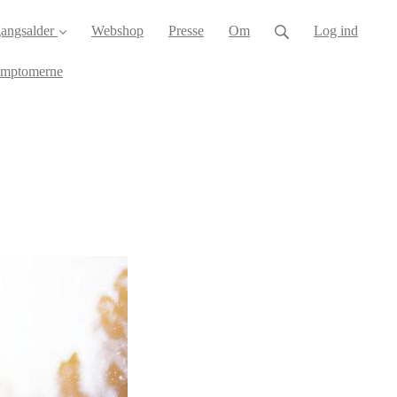
angsalder
Webshop
Presse
Om
Log ind
ymptomerne