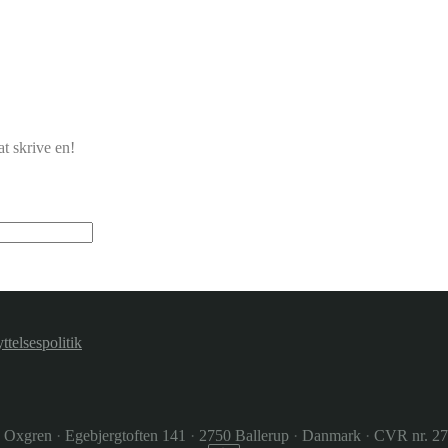
t skrive en!
ttelsespolitik
e Oxgren
·
Egebjergtoften 141
·
2750 Ballerup
·
Danmark
·
CVR nr. 2