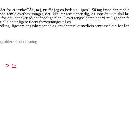
edet for at tænke:"Åh, nej, nu får jeg en hedetur - igen". Så tag imod den med å
de gamle overbevisninger, der ikke længere tjener dig, og som du ikke skal bri
or det, der sker på det åndelige plan. I overgangsalderen har vi muligheden for a
 alle de tidligere tiders forventninger til os.
dling, ligesom angstdæmpende og antidepressivt medicin samt medicin for forhø
gsalder
4 min læsning
Pin