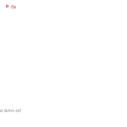
Pin
t skrive en!