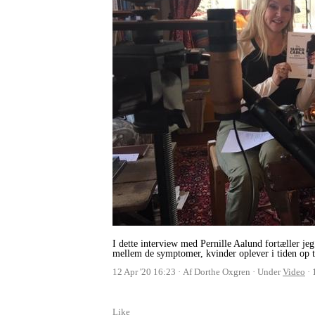
I dette interview med Pernille Aalund fortæller je
mellem de symptomer, kvinder oplever i tiden op ti
12 Apr '20 16:23
Af Dorthe Oxgren
Under
Video
Like