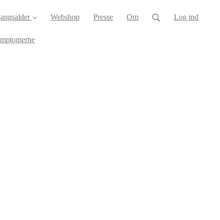
angsalder
Webshop
Presse
Om
Log ind
ymptomerne