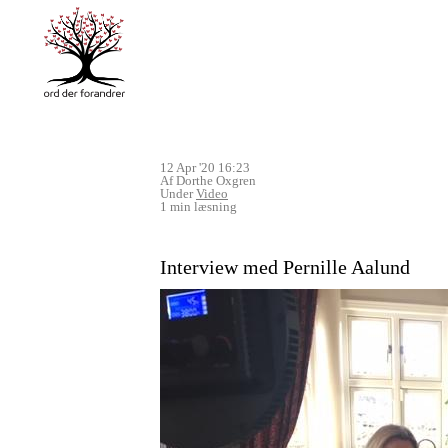
12 Apr '20 16:23
Af Dorthe Oxgren
Under
Video
1 min læsning
Interview med Pernille Aalund