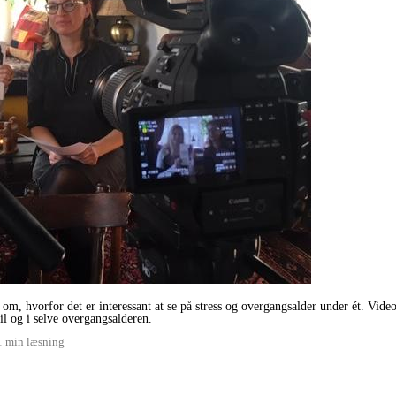
g om, hvorfor det er interessant at se på stress og overgangsalder under ét. Vi
l og i selve overgangsalderen.
1 min læsning