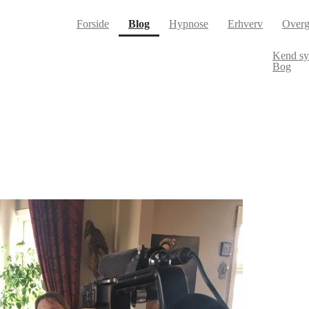
(current)
Forside
Blog
Hypnose
Erhverv
Overg
Kend s
Bog