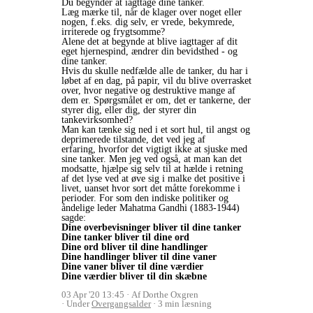
Du begynder at iagttage dine tanker.
Læg mærke til, når de klager over noget eller
nogen, f.eks. dig selv, er vrede, bekymrede,
irriterede og frygtsomme?
Alene det at begynde at blive iagttager af dit
eget hjernespind, ændrer din bevidsthed - og
dine tanker.
Hvis du skulle nedfælde alle de tanker, du har i
løbet af en dag, på papir, vil du blive overrasket
over, hvor negative og destruktive mange af
dem er. Spørgsmålet er om, det er tankerne, der
styrer dig, eller dig, der styrer din
tankevirksomhed?
Man kan tænke sig ned i et sort hul, til angst og
deprimerede tilstande, det ved jeg af
erfaring, hvorfor det vigtigt ikke at sjuske med
sine tanker. Men jeg ved også, at man kan det
modsatte, hjælpe sig selv til at hælde i retning
af det lyse ved at øve sig i malke det positive i
livet, uanset hvor sort det måtte forekomme i
perioder. For som den indiske politiker og
åndelige leder Mahatma Gandhi (1883-1944)
sagde:
Dine overbevisninger bliver til dine tanker
Dine tanker bliver til dine ord
Dine ord bliver til dine handlinger
Dine handlinger bliver til dine vaner
Dine vaner bliver til dine værdier
Dine værdier bliver til din skæbne
03 Apr '20 13:45
Af Dorthe Oxgren
Under
Overgangsalder
3 min læsning