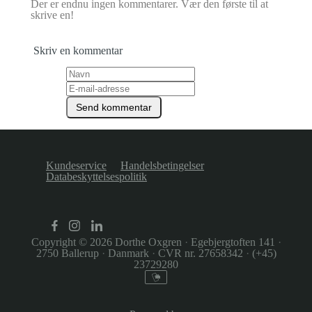
Der er endnu ingen kommentarer. Vær den første til at
skrive en!
Skriv en kommentar
Kundeservice
Handelsbetingelser
Databeskyttelsespolitik
Copyright © 2026
Dorthe Oxgren
·
Egebjergtoften 141
·
2750 Ballerup
·
Danmark
·
CVR nr. 27658342
·
(+45)
23729280