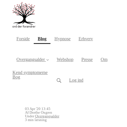
(current)
Forside
Blog
Hypnose
Erhverv
Overgangsalder
Webshop
Presse
Om
Kend symptomerne
Bog
Log ind
03 Apr '20 13:45
Af Dorthe Oxgren
Under
Overgangsalder
3 min læsning