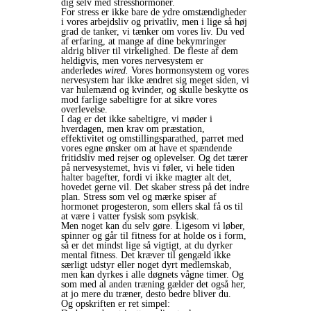
dig selv med stresshormoner.
For stress er ikke bare de ydre omstændigheder
i vores arbejdsliv og privatliv, men i lige så høj
grad de tanker, vi tænker om vores liv. Du ved
af erfaring, at mange af dine bekymringer
aldrig bliver til virkelighed. De fleste af dem
heldigvis, men vores nervesystem er
anderledes
wired.
Vores hormonsystem og vores
nervesystem har ikke ændret sig meget siden, vi
var hulemænd og kvinder, og skulle beskytte os
mod farlige sabeltigre for at sikre vores
overlevelse.
I dag er det ikke sabeltigre, vi møder i
hverdagen, men krav om præstation,
effektivitet og omstillingsparathed, parret med
vores egne ønsker om at have et spændende
fritidsliv med rejser og oplevelser. Og det tærer
på nervesystemet, hvis vi føler, vi hele tiden
halter bagefter, fordi vi ikke magter alt det,
hovedet gerne vil. Det skaber stress på det indre
plan. Stress som vel og mærke spiser af
hormonet progesteron, som ellers skal få os til
at være i vatter fysisk som psykisk.
Men noget kan du selv gøre. Ligesom vi løber,
spinner og går til fitness for at holde os i form,
så er det mindst lige så vigtigt, at du dyrker
mental fitness. Det kræver til gengæld ikke
særligt udstyr eller noget dyrt medlemskab,
men kan dyrkes i alle døgnets vågne timer. Og
som med al anden træning gælder det også her,
at jo mere du træner, desto bedre bliver du.
Og opskriften er ret simpel: