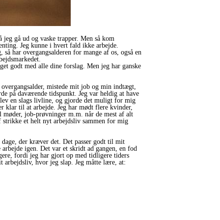
å må jeg gå ud og vaske trapper. Men så kom
nting. Jeg kunne i hvert fald ikke arbejde.
g, så har overgangsalderen for mange af os, også en
rbejdsmarkedet.
get godt med alle dine forslag. Men jeg har ganske
e overgangsalder, mistede mit job og min indtægt,
rde på daværende tidspunkt. Jeg var heldig at have
ev en slags livline, og gjorde det muligt for mig
r klar til at arbejde. Jeg har mødt flere kvinder,
til møder, job-prøvninger m.m. når de mest af alt
f strikke et helt nyt arbejdsliv sammen for mig
 dage, der kræver det. Det passer godt til mit
arbejde igen. Det var et skridt ad gangen, en fod
ere, fordi jeg har gjort op med tidligere tiders
arbejdsliv, hvor jeg slap. Jeg måtte lære, at: