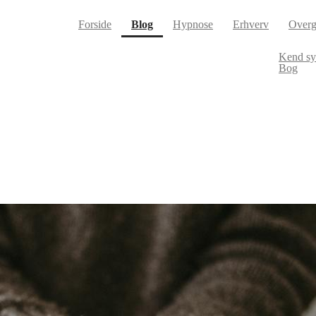
(current)
Forside
Blog
Hypnose
Erhverv
Overg
Kend s
Bog