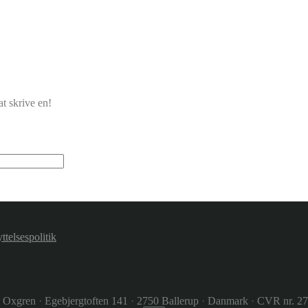
t skrive en!
ttelsespolitik
e Oxgren
·
Egebjergtoften 141
·
2750 Ballerup
·
Danmark
·
CVR nr. 2