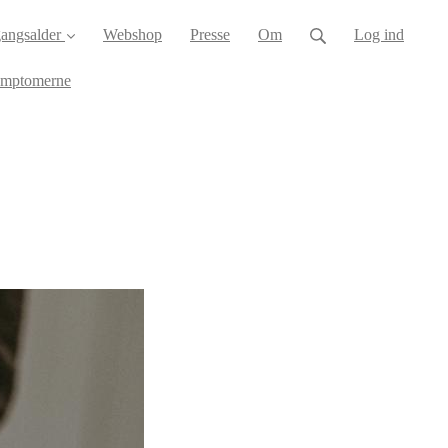
angsalder
Webshop
Presse
Om
Log ind
ymptomerne