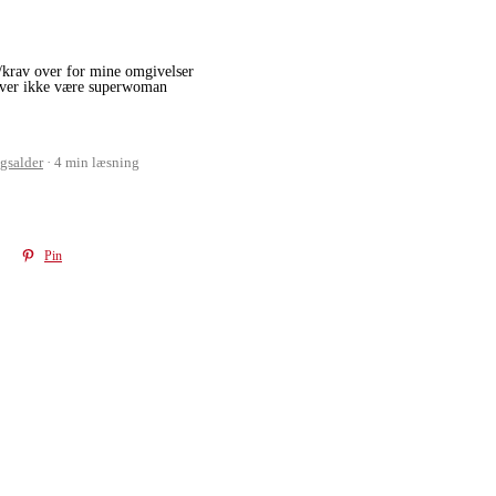
r/krav over for mine omgivelser
høver ikke være superwoman
gsalder
4 min læsning
Pin