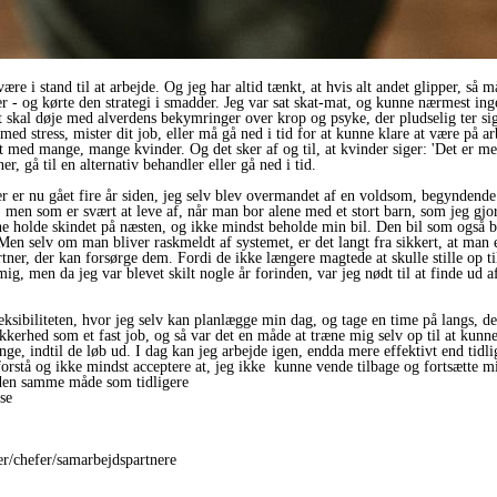
være i stand til at arbejde. Og jeg har altid tænkt, at hvis alt andet glipper, s
 - og kørte den strategi i smadder. Jeg var sat skat-mat, og kunne nærmest inge
t skal døje med alverdens bekymringer over krop og psyke, der pludselig ter si
ed stress, mister dit job, eller må gå ned i tid for at kunne klare at være på a
 med mange, mange kvinder. Og det sker af og til, at kvinder siger: 'Det er me
ner, gå til en alternativ behandler eller gå ned i tid.
r er nu gået fire år siden, jeg selv blev overmandet af en voldsom, begyndend
 men som er svært at leve af, når man bor alene med et stort barn, som jeg gjo
ne holde skindet på næsten, og ikke mindst beholde min bil. Den bil som også bl
 Men selv om man bliver raskmeldt af systemet, er det langt fra sikkert, at man e
rtner, der kan forsørge dem. Fordi de ikke længere magtede at skulle stille op 
ig, men da jeg var blevet skilt nogle år forinden, var jeg nødt til at finde ud a
eksibiliteten, hvor jeg selv kan planlægge min dag, og tage en time på langs, de
erhed som et fast job, og så var det en måde at træne mig selv op til at kunne 
ge, indtil de løb ud. I dag kan jeg arbejde igen, endda mere effektivt end tidlig
orstå og ikke mindst acceptere at, jeg ikke kunne vende tilbage og fortsætte mit 
å den samme måde som tidligere
se
ger/chefer/samarbejdspartnere