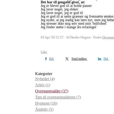
Det har til gengæld givet, at:
Jeg er blevet god til at holde pauser
Jeg laver noget, jeg elsker
Jeg laver noget, jeg er god til
Jeg er god til at sætte grænser og fremsætte ønske
Jeg nyder, at jeg stadig kan lære nyt, men jeg be
Jeg stresser ikke mig selv med min 'fejlfrihed'
Jeg finder støtte i mange års erfaringer
03 Apr '20 12:27
Af Dorthe Oxgren
Under
Overgan
Like
Del
Send indlæg
Del
Kategorier
Nyheder
(4)
Arkiv
(1)
Overgangsalder
(37)
Tips til overgangsalderen
(7)
Hypnose
(16)
Åndsliv
(5)