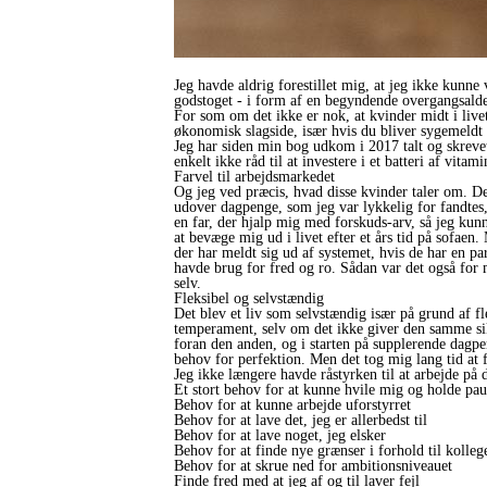
Jeg havde aldrig forestillet mig, at jeg ikke kunne 
godstoget - i form af en begyndende overgangsalder
For som om det ikke er nok, at kvinder midt i live
økonomisk slagside, især hvis du bliver sygemeldt m
Jeg har siden min bog udkom i 2017 talt og skrevet
enkelt ikke råd til at investere i et batteri af vitami
Farvel til arbejdsmarkedet
Og jeg ved præcis, hvad disse kvinder taler om. De
udover dagpenge, som jeg var lykkelig for fandtes,
en far, der hjalp mig med forskuds-arv, så jeg kun
at bevæge mig ud i livet efter et års tid på sofaen.
der har meldt sig ud af systemet, hvis de har en pa
havde brug for fred og ro. Sådan var det også for m
selv.
Fleksibel og selvstændig
Det blev et liv som selvstændig især på grund af fl
temperament, selv om det ikke giver den samme sikk
foran den anden, og i starten på supplerende dagpen
behov for perfektion. Men det tog mig lang tid at f
Jeg ikke længere havde råstyrken til at arbejde p
Et stort behov for at kunne hvile mig og holde pau
Behov for at kunne arbejde uforstyrret
Behov for at lave det, jeg er allerbedst til
Behov for at lave noget, jeg elsker
Behov for at finde nye grænser i forhold til kolle
Behov for at skrue ned for ambitionsniveauet
Finde fred med at jeg af og til laver fejl